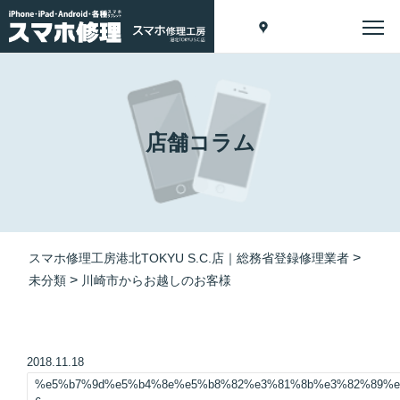
店舗コラム
>
スマホ修理工房港北TOKYU S.C.店｜総務省登録修理業者
>
未分類
川崎市からお越しのお客様
2018.11.18
%e5%b7%9d%e5%b4%8e%e5%b8%82%e3%81%8b%e3%82%89%e