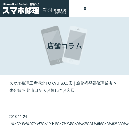
店舗コラム
>
スマホ修理工房港北TOKYU S.C.店｜総務省登録修理業者
>
未分類
北山田からお越しのお客様
2018.11.24
%e5%8c%97%e5%b1%b1%e7%94%b0%e3%81%8b%e3%82%89%e