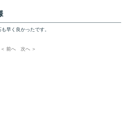
様
応も早く良かったです。
＜ 前へ
次へ ＞