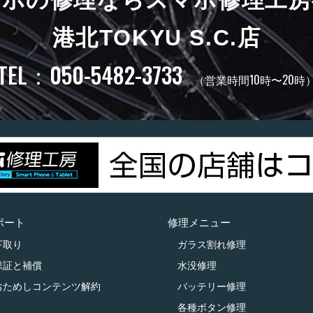
港北TOKYU S.C.店
TEL：050-5482-3733
（営業時間10時〜20時
ポート
修理メニュー
下取り
ガラス割れ修理
保証と補償
水没修理
おためしコンテンツ解約
バッテリー修理
各種ボタン修理