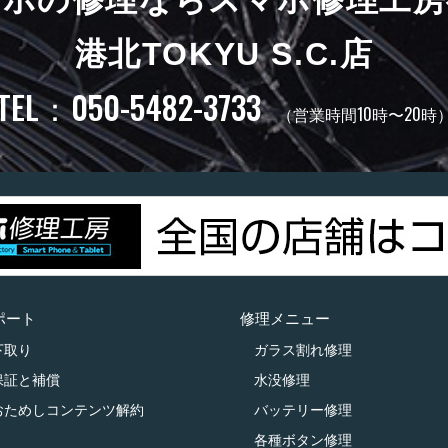
港北TOKYU S.C.店
TEL：050-5482-3733
（営業時間10時〜20時
ポート
修理メニュー
下取り
ガラス割れ修理
保証と補償
水没修理
おためしコンテンツ解約
バッテリー修理
各種ボタン修理