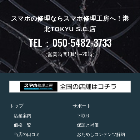
スマホの修理ならスマホ修理工房へ！
港
北TOKYU S.C.店
TEL：050-5482-3733
（営業時間10時〜20時）
トップ
サポート
店舗案内
下取り
価格一覧
保証と補償
当店の口コミ
おためしコンテンツ解約