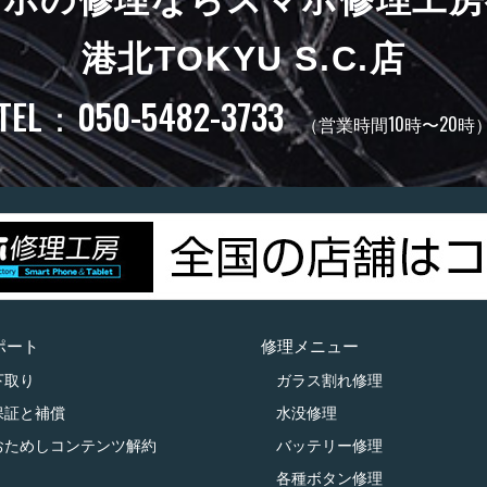
港北TOKYU S.C.店
TEL：050-5482-3733
（営業時間10時〜20時
ポート
修理メニュー
下取り
ガラス割れ修理
保証と補償
水没修理
おためしコンテンツ解約
バッテリー修理
各種ボタン修理