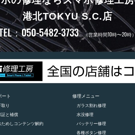
港北TOKYU S.C.店
TEL：050-5482-3733
（営業時間10時〜20時
ポート
修理メニュー
下取り
ガラス割れ修理
保証と補償
水没修理
おためしコンテンツ解約
バッテリー修理
各種ボタン修理