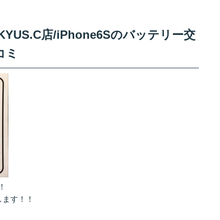
US.C店/iPhone6Sのバッテリー交
コミ
！
します！！