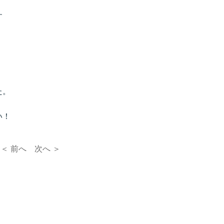
す
。
。
た。
い！
＜ 前へ
次へ ＞