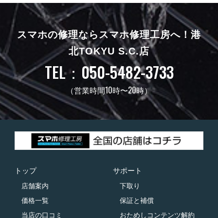
スマホの修理ならスマホ修理工房へ！
港
北TOKYU S.C.店
TEL：050-5482-3733
（営業時間10時〜20時）
トップ
サポート
店舗案内
下取り
価格一覧
保証と補償
当店の口コミ
おためしコンテンツ解約