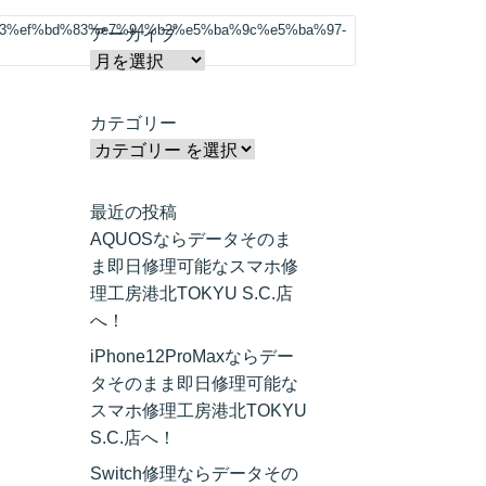
3%ef%bd%83%e7%94%b2%e5%ba%9c%e5%ba%97-
アーカイブ
カテゴリー
最近の投稿
AQUOSならデータそのま
ま即日修理可能なスマホ修
理工房港北TOKYU S.C.店
へ！
iPhone12ProMaxならデー
タそのまま即日修理可能な
スマホ修理工房港北TOKYU
S.C.店へ！
Switch修理ならデータその