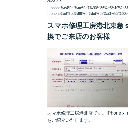
2023.2.3
iphone%e4%bf%ae%e7%90%86%e5%b7%a
iphone%ef%bd%98%ef%bd%92%e3%83%9
スマホ修理工房港北東急ｓｃ
換でご来店のお客様
スマホ修理工房港北店です。iPhon
をご紹介いたします。