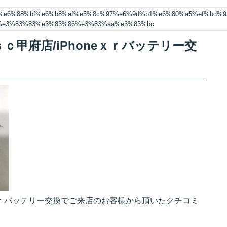
5%e6%88%bf%e6%b8%af%e5%8c%97%e6%9d%b1%e6%80%a5%ef%bd%9
0%e3%83%83%e3%83%86%e3%83%aa%e3%83%bc
甲府店/iPhoneｘｒバッテリー交
eｘｒバッテリー交換でご来店のお客様から頂いたクチコミ