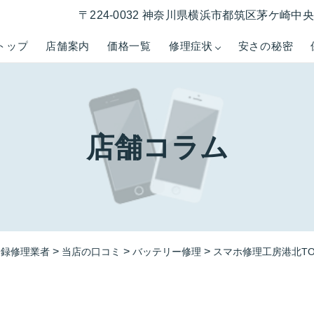
〒224-0032 神奈川県横浜市都筑区茅ケ崎中央５−
トップ
店舗案内
価格一覧
修理症状
安さの秘密
店舗コラム
>
>
>
登録修理業者
当店の口コミ
バッテリー修理
スマホ修理工房港北TOKY